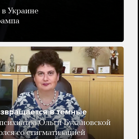
 в Украине
рампа
озвращается в темные
психиатра Ольги Бухановской
олся со стигматизацией