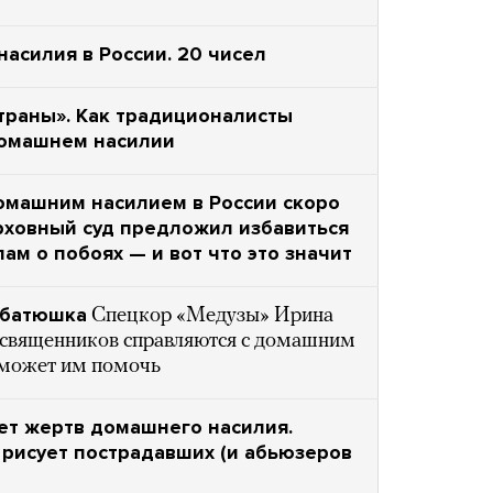
асилия в России. 20 чисел
страны». Как традиционалисты
домашнем насилии
домашним насилием в России скоро
ерховный суд предложил избавиться
ам о побоях — и вот что это значит
м батюшка
Спецкор «Медузы» Ирина
ы священников справляются с домашним
 может им помочь
ет жертв домашнего насилия.
 рисует пострадавших (и абьюзеров