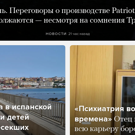
нь. Переговоры о производстве Patriot
олжаются — несмотря на сомнения Т
21 час назад
НОВОСТИ
а в испанской
«Психиатрия в
и детей
времена»
Отец 
есекших
всю карьеру бор