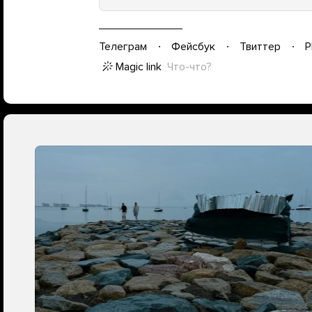
Телеграм
Фейсбук
Твиттер
P
Magic link
Что-что?