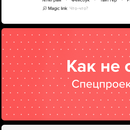
Magic link
Что-что?