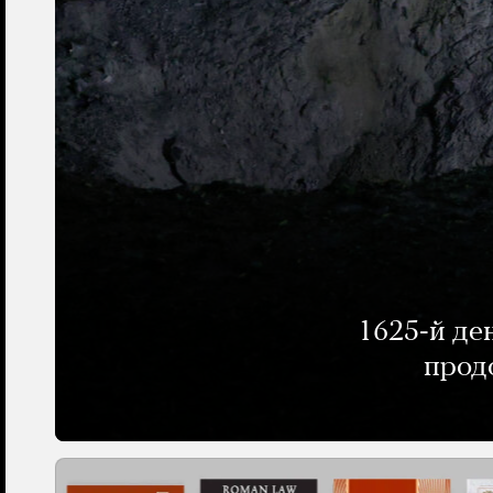
1625-й де
прод