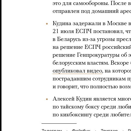
это для самообороны. После 
отправлен под домашний арест
Кудина задержали в Москве в
21 июля ЕСПЧ постановил, чт
в Беларусь из-за угрозы прес
на решение ЕСПЧ российский 
решение Генпрокуратуры об э
белорусским властям. Вскоре
опубликовал видео
, на котор
пострадавшим сотрудникам п
и говорит, что полностью воз
Алексей Кудин является мно
по тайскому боксу среди люб
по кикбоксингу среди любите
Телеграм
Фейсбук
Твиттер
P