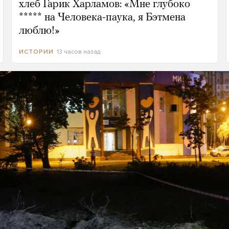
хлеб Гарик Харламов: «Мне глубоко
***** на Человека-паука, я Бэтмена
люблю!»
13 часов назад
ИСТОРИИ