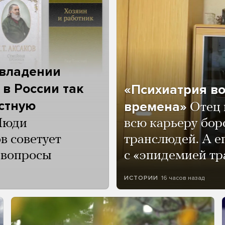
 владении
 в России так
«Психиатрия в
астную
времена»
Отец 
Люди
всю карьеру бор
в советует
транслюдей. А е
и вопросы
с «эпидемией тр
16 часов назад
ИСТОРИИ