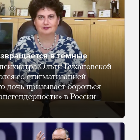
озвращается в темные
психиатра Ольги Бухановской
олся со стигматизацией
го дочь призывает бороться
ансгендерности» в России