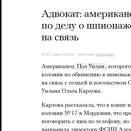
Адвокат: американ
по делу о шпионаж
на связь
13:31, 3 августа 2021
Источник:
Интерфакс
Американец
Пол Уилан
, которог
колонии по обвинению в шпионаже
на связь с семьей и посольством
Уилана Ольга Карлова.
Карлова рассказала, что в конце 
колонии № 17 в Мордовии, что пр
поговорить с ним по телефону, но 
направила директору ФСИН Алек