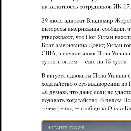
на халатность сотрудников ИК-17.
29 июля адвокат Владимир Жереб
интересы американца,
сообщил
, 
утверждают, что Пол Уилан нахо
Брат американца Дэвид Уилан гов
США, в начале июля Пола Уилана
суток, а затем — еще на 15 суток.
В августе адвокаты Пола Уилана 
ходатайство о его выдворении из
«Я думаю, что даже если не удаст
подавать ходатайство. В целом По
о чем речь», — сообщила Ольга Ка
ЧИТАЙТЕ ТАКЖЕ