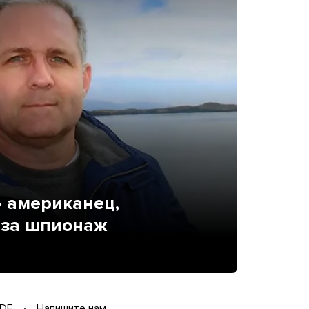
— американец,
 за шпионаж
DF
Напишите нам