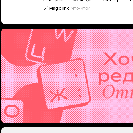
Magic link
Что-что?