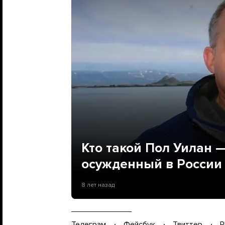
Кто такой Пол Уилан 
осужденный в России
8 лет назад
Телеграм
Фейсбук
Твиттер
P