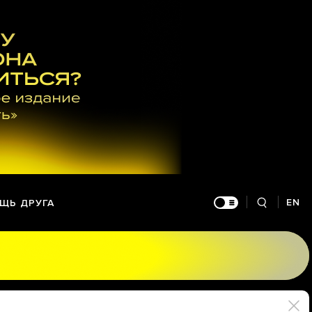
EN
ЩЬ ДРУГА