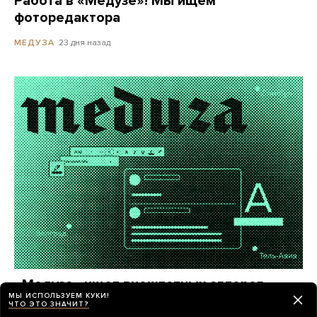
Работа в «Медузе»! Мы ищем
фоторедактора
23 дня назад
МЕДУЗА
«Медуза» ищет внештатных авторов
МЫ ИСПОЛЬЗУЕМ КУКИ!
в центрах российской эмиграции
ЧТО ЭТО ЗНАЧИТ?