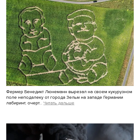
Фермер Бенедикт Люнеманн вырезал на своем кукурузном
поле неподалеку от города Зельм на западе Германии
лабиринт, очерт…
Читать дальше
Martin Meissner / AP / Scanpix / LETA