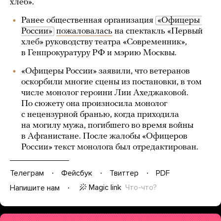
хлеб».
Ранее общественная организация
«Офицеры 
России»
пожаловалась
на спектакль «Первый
хлеб» руководству театра «Современник»,
в Генпрокуратуру РФ и мэрию Москвы.
«Офицеры России» заявили, что ветеранов
оскорбили многие сцены из постановки, в том
числе монолог героини Лии Ахеджаковой.
По сюжету она произносила монолог
с нецензурной бранью, когда приходила
на могилу мужа, погибшего во время войны
в Афганистане. После жалобы «Офицеров
России» текст монолога был отредактирован.
Телеграм
Фейсбук
Твиттер
PDF
Magic link
Что-что?
Напишите нам