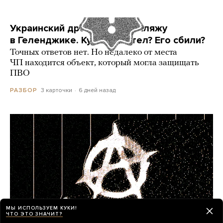
Украинский дрон попал по пляжу
в Геленджике. Куда он летел? Его сбили?
Точных ответов нет. Но недалеко от места
ЧП находится объект, который могла защищать
ПВО
3 карточки
6 дней назад
РАЗБОР
МЫ ИСПОЛЬЗУЕМ КУКИ!
ЧТО ЭТО ЗНАЧИТ?