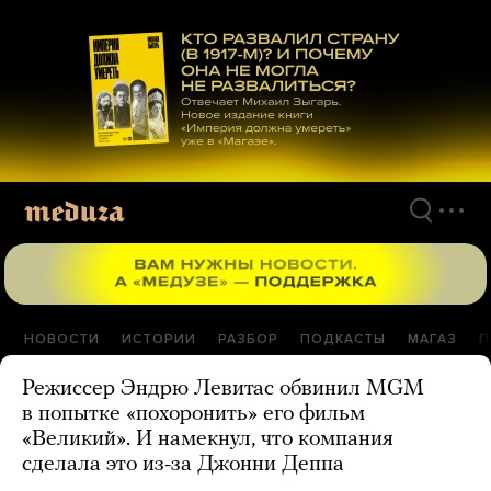
Перейти
к
материалам
НОВОСТИ
ИСТОРИИ
РАЗБОР
ПОДКАСТЫ
МАГАЗ
П
Режиссер Эндрю Левитас обвинил MGM
в попытке «похоронить» его фильм
«Великий». И намекнул, что компания
сделала это из-за Джонни Деппа