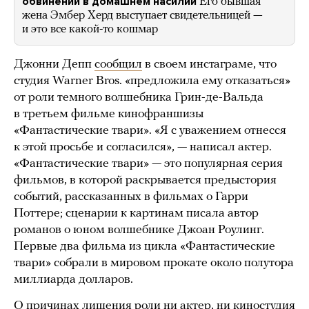
обвинений в домашнем насилии
Его бывшая
жена Эмбер Херд выступает свидетельницей —
и это все какой-то кошмар
Джонни Депп
сообщил
в своем инстаграме, что
студия Warner Bros. «предложила ему отказаться»
от роли темного волшебника Грин-де-Вальда
в третьем фильме кинофраншизы
«Фантастические твари». «Я с уважением отнесся
к этой просьбе и согласился», — написал актер.
«Фантастические твари» — это популярная серия
фильмов, в которой раскрывается предыстория
событий, рассказанных в фильмах о Гарри
Поттере; сценарии к картинам писала автор
романов о юном волшебнике Джоан Роулинг.
Первые два фильма из цикла «Фантастические
твари» собрали в мировом прокате около полутора
миллиарда долларов.
О причинах лишения роли ни актер, ни киностудия