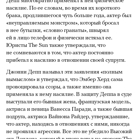
Депп многократно применял к ней физическое
насилие. По ее словам, во время их короткого
брака, продлившегося чуть больше года, актер был
«неуправляемым монстром», который бросал
в нее бутылки, «словно гранаты», швырял
ей в лицо телефон и физически истязал ее.
Юристы The Sun также утверждали, что
не сомневаются в том, что актер постоянно
прибегал к насилию в отношении своей супруги.
Джонни Депп называл эти заявления «полным
вымыслом» и утверждал, что Эмбер Херд сама
провоцировала ссоры, а также именно она
применяла к нему насилие. В защиту Деппа в суде
выступали его бывшая жена, французская модель,
актриса и певица Ванесса Паради, а также бывшая
подруга, актриса Вайнона Райдер, утверждавшие,
что актер, находясь в отношениях с ними, никогда
не проявлял агрессии. Все это не убедило Высокий