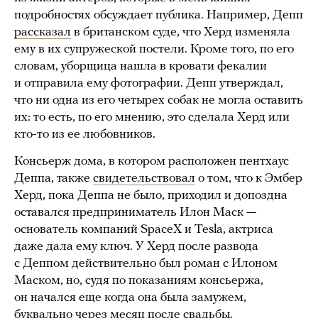
подробностях обсуждает публика. Например, Депп
рассказал
в британском суде, что Херд изменяла
ему в их супружеской постели. Кроме того, по его
словам, уборщица нашла в кровати фекалии
и отправила ему фотографии. Депп утверждал,
что ни одна из его четырех собак не могла оставить
их: то есть, по его мнению, это сделала Херд или
кто-то из ее любовников.
Консьерж дома, в котором расположен пентхаус
Деппа, также
свидетельствовал
о том, что к Эмбер
Херд, пока Деппа не было, приходил и допоздна
оставался предприниматель Илон Маск —
основатель компаний SpaceX и Tesla, актриса
даже дала ему ключ. У Херд после развода
с Деппом действительно был роман с Илоном
Маском, но, судя по показаниям консьержа,
он начался еще когда она была замужем,
буквально через месяц после свадьбы.