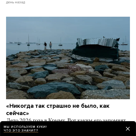
день назад
«Никогда так страшно не было, как
сейчас»
Лето 2026 года в Крыму. Вот каким его запомнят
жители полуострова — без топлива, электричества,
МЫ ИСПОЛЬЗУЕМ КУКИ!
ЧТО ЭТО ЗНАЧИТ?
работы и туристов. Фоторепортаж «Берега»