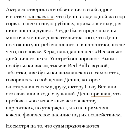
Актриса отвергла эти обвинения в свой адрес
и в ответ
рассказала
, что Депп в ходе одной из ссор
сорвал с нее ночную рубашку, прижал к столу для
пинг-понга и душил. В суде были представлены
многочисленные доказательства того, что Депп
постоянно употреблял алкоголь и наркотики, после
чего, по словам Херд, нападал на нее. «Несколько
дней ничего не ел. Употреблял порошок. Выпил
полбутылки виски, тысячи Red Bull с водкой,
таблетки, две бутылки шампанского в самолете», —
говорилось в сообщении Деппа, которое
он отправил своему другу, актеру Полу Беттани;
его зачитали в ходе слушаний. Депп
признал
, что
пробовал «все известные человечеству
наркотики», но утверждал, что не применял
к жене физическое насилие под их воздействием.
Несмотря на то, что суды продолжаются,