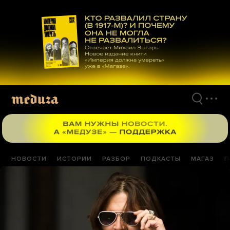
Перейти
к
материалам
НОВОСТИ
ИСТОРИИ
РАЗБОР
ПОДКАСТЫ
МАГАЗ
П