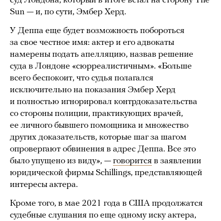
суд Лондона, который в итоге встал на сторону The
Sun — и, по сути, Эмбер Херд.
У Деппа еще будет возможность побороться
за свое честное имя: актер и его адвокаты
намерены подать апелляцию, назвав решение
суда в Лондоне «сюрреалистичным». «Больше
всего беспокоит, что судья полагался
исключительно на показания Эмбер Херд
и полностью игнорировал контрдоказательства
со стороны полиции, практикующих врачей,
ее личного бывшего помощника и множество
других доказательств, которые шаг за шагом
опровергают обвинения в адрес Деппа. Все это
было упущено из виду», —
говорится
в заявлении
юридической фирмы Schillings, представляющей
интересы актера.
Кроме того, в мае 2021 года в США продолжатся
судебные слушания по еще одному иску актера,