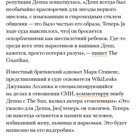
репутация Деппа пошатнулась. «Депп всегда был
необычайно красноречив для звезды первого
эшелона, с изысканным и старомодным стилем
общения — это было частью его образа. Теперь [в
ходе суда выяснилось, что] он бросается
оскорблениями как шестилетний ребенок. Где-то
среди всех этих наркотиков и выпивки Депп,
кажется, просто потерял разум», —
пишет
The
Guardian.
Известный британский адвокат Марк Стивенс,
представлявший в суде основателя WikiLeaks
Джулиана Ассанжа и специализирующийся
на делах в отношении СМИ,
комментируя
тяжбу
Деппа с The Sun, назвал актера «токсичным»: «Это
ужасно для Деппа, [но] теперь он токсичен. Теперь
он навсегда останется в памяти как человек,
избивавший жену, пьяница и наркоман. Это будет
написано на его надгробии».