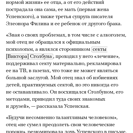
нормой жизни» ее отца, а от его действий
пострадала она сама, ее мать (первая жена
Успенского), а также третья супруга писателя
Элеонора Филина и ее ребенок от другого брака.
«Зная о своих проблемах, в том числе с алкоголем,
мой отец не обращался к официальным
психологам, а являлся сторонником
секты 
[Виктора] Столбуна
, проходил у него «лечение»,
поддерживал секту материально, рекламировал
ее на ТВ, в газетах, что тоже не может являться
большой заслугой. Мой отец знал об избиениях
детей, практикуемых сектой, но это никогда его
не останавливало. Он восхищался Столбуном, его
методами, приводил туда своих знакомых
и друзей», — рассказала Успенская.
«Будучи несомненно талантливым человеком»,
отец «не сумел преодолеть свои человеческие
пороки», резюмировала дочь Успенского в письме.