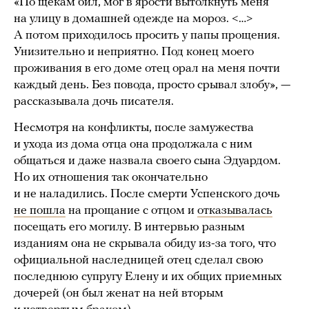
«По щекам бил, мог в ярости вытолкнуть меня
на улицу в домашней одежде на мороз. <…>
А потом приходилось просить у папы прощения.
Унизительно и неприятно. Под конец моего
проживания в его доме отец орал на меня почти
каждый день. Без повода, просто срывал злобу», —
рассказывала дочь писателя.
Несмотря на конфликты, после замужества
и ухода из дома отца она продолжала с ним
общаться и даже назвала своего сына Эдуардом.
Но их отношения так окончательно
и не наладились. После смерти Успенского дочь
не пошла
на прощание с отцом и
отказывалась
посещать его могилу. В интервью разным
изданиям она не скрывала обиду из-за того, что
официальной наследницей отец сделал свою
последнюю супругу Елену и их общих приемных
дочерей (он был женат на ней вторым