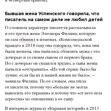
и четвертым браком).
Бывшая жена Успенского говорила, что
писатель на самом деле не любил детей
О сложном характере писателя рассказывала
и его третья жена Элеонора Филина, которую
он сам
обвинял
в изменах. «Комсомольской
правде» в 2018 году она
говорила
, что, пока они
были женаты, она пыталась сблизить мужа с его
дочерью и со своим сыном от первого брака.
Но с дочерью он сходился трудно, а сына жены
пытался «отстранить». «Из той серии: было бы
лучше, если бы их в нашей жизни не было», —
заявила Филина. По ее словам, она ушла
от писателя, потому что «больше не могла
выносить его тирании» и потому что «от него шла
агрессия» по отношению к ее сыну.
В интервью журналу «Караван историй» в 2011