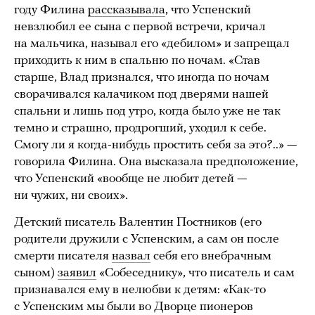
году Филина
рассказывала
, что Успенский
невзлюбил ее сына с первой встречи, кричал
на мальчика, называл его «дебилом» и запрещал
приходить к ним в спальню по ночам. «Став
старше, Влад признался, что иногда по ночам
сворачивался калачиком под дверями нашей
спальни и лишь под утро, когда было уже не так
темно и страшно, продрогший, уходил к себе.
Смогу ли я когда-нибудь простить себя за это?..» —
говорила Филина. Она высказала предположение,
что Успенский «вообще не любит детей —
ни чужих, ни своих».
Детский писатель Валентин Постников (его
родители дружили с Успенским, а сам он после
смерти писателя
назвал
себя его внебрачным
сыном)
заявил
«Собеседнику», что писатель и сам
признавался ему в нелюбви к детям: «Как-то
с Успенским мы были во Дворце пионеров