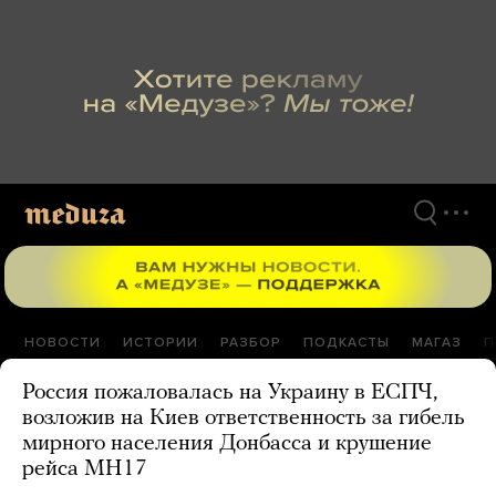
Перейти
к
материалам
НОВОСТИ
ИСТОРИИ
РАЗБОР
ПОДКАСТЫ
МАГАЗ
П
Россия пожаловалась на Украину в ЕСПЧ,
возложив на Киев ответственность за гибель
мирного населения Донбасса и крушение
рейса MH17