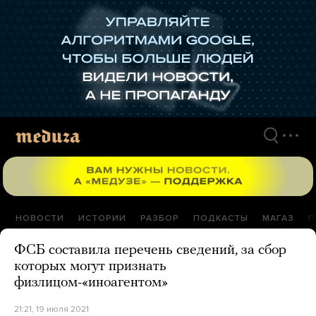
Перейти
к
материалам
НОВОСТИ
ИСТОРИИ
РАЗБОР
ПОДКАСТЫ
МАГАЗ
П
ФСБ составила перечень сведений, за сбор
которых могут признать
физлицом-«иноагентом»
21:21, 19 июля 2021