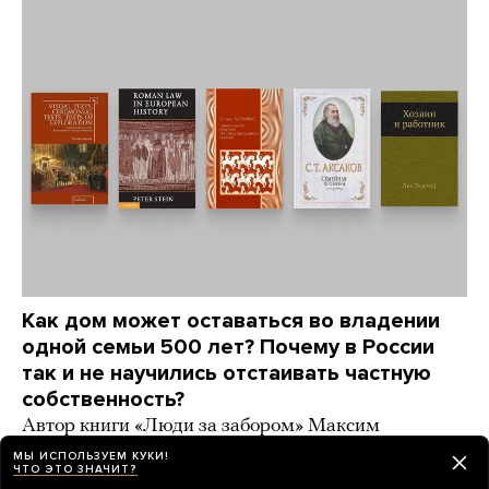
Как дом может оставаться во владении
одной семьи 500 лет? Почему в России
так и не научились отстаивать частную
собственность?
Автор книги «Люди за забором» Максим
Трудолюбов советует книги, которые отвечают
МЫ ИСПОЛЬЗУЕМ КУКИ!
на эти вопросы
ЧТО ЭТО ЗНАЧИТ?