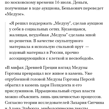
по московскому времени 16 июля. Деньги,
полученные в ходе аукциона, Бенькович переведет
«Медузе».
«Я решил поддержать „Медузу“, сделав аукцион
у себя в социальных сетях. Кусающаяся,
жалящая, неудобная „Медуза“ сделана мной
из решетки. В качестве скульптурного
материала я использую стальной прут —
кодовый материал в России, прочно
ассоциирующийся с клеткой и несвободой».
«В мифах Древней Греции взгляд Медузы
Горгоны превращал все живое в камень. Уже
отрубленной головой Медузы Горгоны Персей
обратил в камень царя Полидекта и его
прислужников. Иррациональный страх власти
можно объяснить лишь цикличностью процессов.
Согласно теории исследователей Захария Ситчина
и Алана Элфорда, мифологические тексты