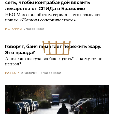
сеть, чтобы контрабандой ввозить
лекарства от СПИДа в Бразилию
HBO Max снял об этом сериал — его называют
новым «Жарким соперничеством»
7 часов назад
ИСТОРИИ
Говорят, баня помогает пережить жару.
Это правда?
А полезно ли туда вообще ходить? И кому точно
нельзя?
9 карточек
6 часов назад
РАЗБОР