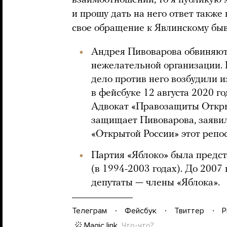
взаимоотношений, то я публикую 
и прошу дать на него ответ также
свое обращение к Явлинскому бы
Андрея Пивоварова обвиняют 
нежелательной организации.
дело против него возбудили и
в фейсбуке 12 августа 2020 го
Адвокат «Правозащиты Откр
защищает Пивоварова, заявил
«Открытой России» этот репос
Партия «Яблоко» была предста
(в 1994-2003 годах). До 2007
депутаты — члены «Яблока».
Телеграм
Фейсбук
Твиттер
P
Magic link
Что-что?