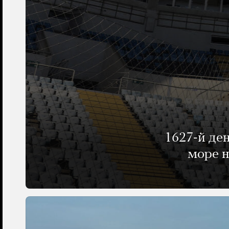
1627-й де
море н