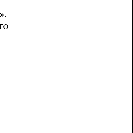
».
го