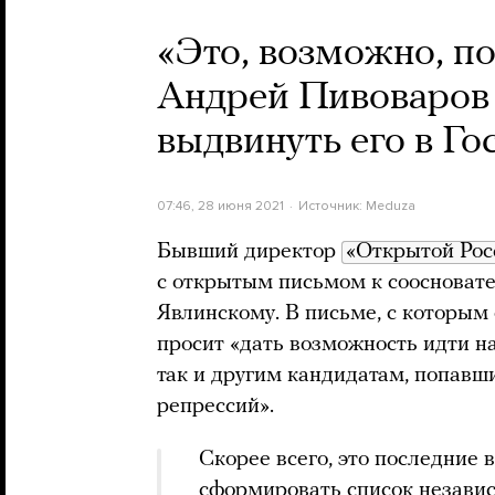
«Это, возможно, п
Андрей Пивоваров 
выдвинуть его в Го
07:46, 28 июня 2021
Источник:
Meduza
Бывший директор
«Открытой Рос
с открытым письмом к соосноват
Явлинскому. В письме, с которым
просит «дать возможность идти на
так и другим кандидатам, попавш
репрессий».
Скорее всего, это последние
сформировать список незави