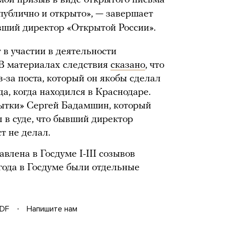
мой призыв в виде открытого письма
 публично и открыто», — завершает
вший директор «Открытой России».
в участии в деятельности
 В материалах следствия
сказано
, что
з-за поста, который он якобы сделал
да, когда находился в Краснодаре.
ытки» Сергей Бадамшин, который
 в суде, что бывший директор
т не делал.
влена в Госдуме I-III созывов
 года в Госдуме были отдельные
DF
Напишите нам