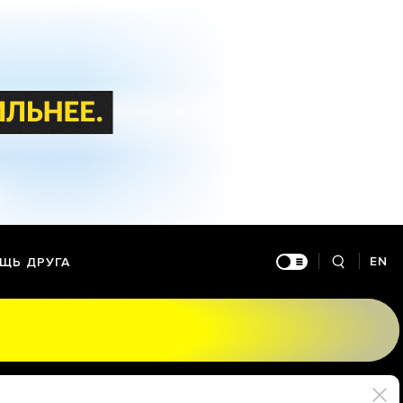
EN
ЩЬ ДРУГА