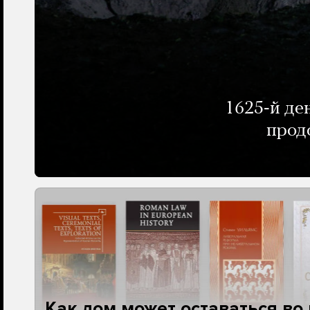
1625-й де
прод
Как дом может оставаться во