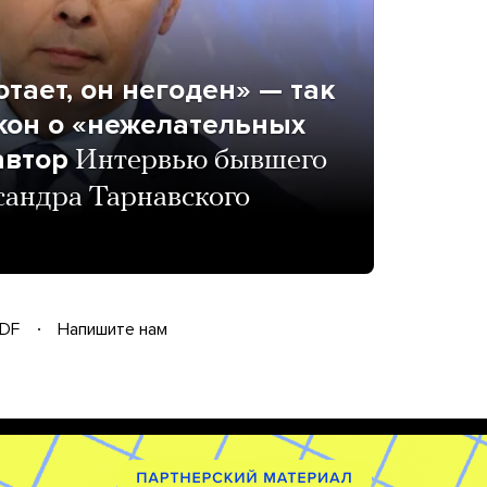
тает, он негоден» — так
кон о «нежелательных
автор
Интервью бывшего
сандра Тарнавского
DF
Напишите нам