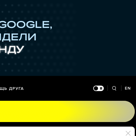
EN
ЩЬ ДРУГА