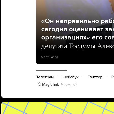
«Он неправильно рабо
сегодня оценивает за
организациях» его со
депутата Госдумы Алек
5 лет назад
Телеграм
Фейсбук
Твиттер
P
Magic link
Что-что?