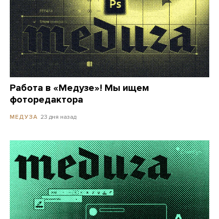
Работа в «Медузе»! Мы ищем
фоторедактора
23 дня назад
МЕДУЗА