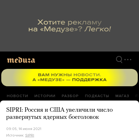
Перейти
к
материалам
НОВОСТИ
ИСТОРИИ
РАЗБОР
ПОДКАСТЫ
МАГАЗ
П
SIPRI: Россия и США увеличили число
развернутых ядерных боеголовок
09:05, 14 июня 2021
Источник:
SIPRI