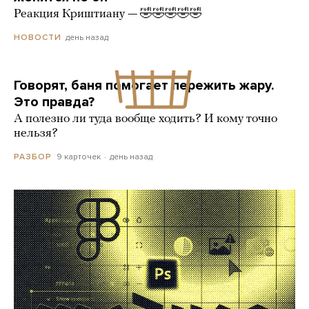
Реакция Криштиану — 🤣🤣🤣🤣🤣
день назад
НОВОСТИ
Говорят, баня помогает пережить жару.
Это правда?
А полезно ли туда вообще ходить? И кому точно
нельзя?
9 карточек
день назад
РАЗБОР