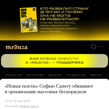
Перейти
к
материалам
НОВОСТИ
ИСТОРИИ
РАЗБОР
ПОДКАСТЫ
МАГАЗ
П
«Новая газета»: Софью Сапегу обвиняют
в организации массовых беспорядков
20:12, 25 мая 2021
Источник:
Новая газета