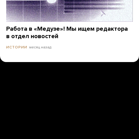
Работа в «Медузе»! Мы ищем редактора
в отдел новостей
месяц назад
ИСТОРИИ