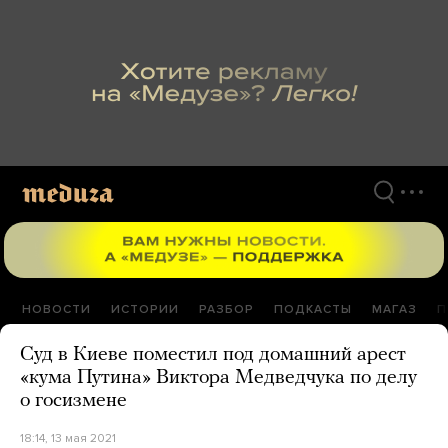
Перейти
к
материалам
НОВОСТИ
ИСТОРИИ
РАЗБОР
ПОДКАСТЫ
МАГАЗ
П
Суд в Киеве поместил под домашний арест
«кума Путина» Виктора Медведчука по делу
о госизмене
18:14, 13 мая 2021