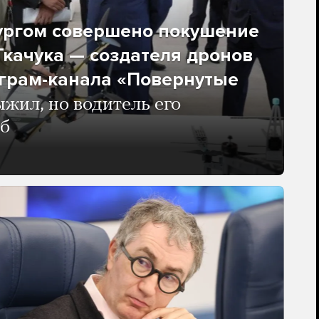
ургом совершено покушение
качука — создателя дронов
еграм-канала «Повернутые
жил, но водитель его
иб