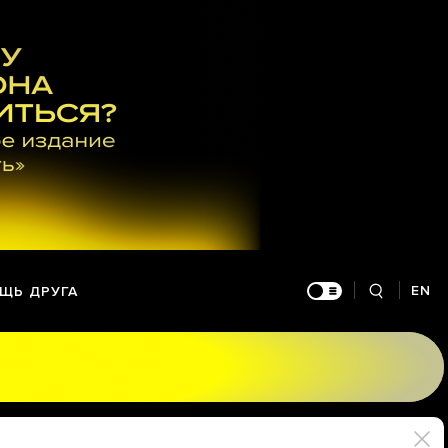
EN
ЩЬ ДРУГА