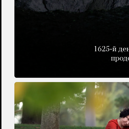
1625-й де
прод