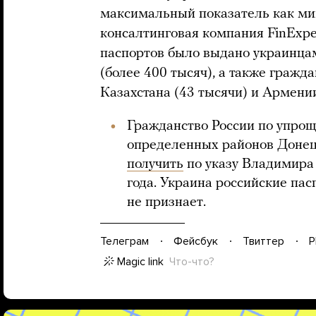
максимальный показатель как ми
консалтинговая компания FinExper
паспортов было выдано украинцам
(более 400 тысяч), а также гражд
Казахстана (43 тысячи) и Армении
Гражданство России по упро
определенных районов Донец
получить
по указу Владимира 
года. Украина российские па
не признает.
Телеграм
Фейсбук
Твиттер
P
Magic link
Что-что?