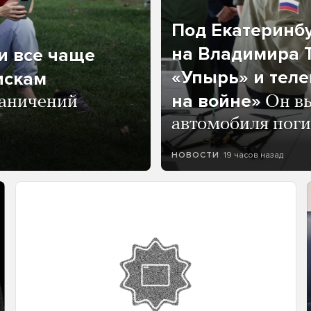
Под Екатеринб
на Владимира Т
и все чаще
«Упырь» и тел
искам
на войне»
раничений
Он вы
автомобиля пог
19 часов назад
НОВОСТИ