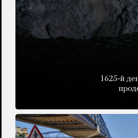
1625-й де
прод