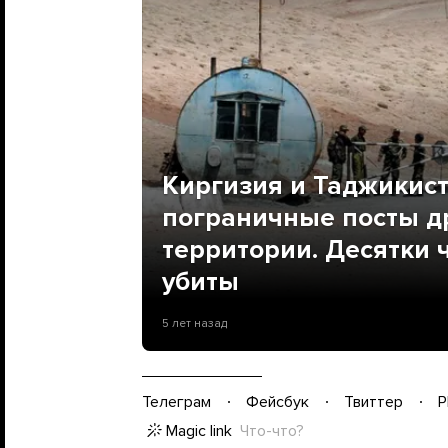
Киргизия и Таджикис
пограничные посты др
территории. Десятки 
убиты
5 лет назад
Телеграм
Фейсбук
Твиттер
P
Magic link
Что-что?