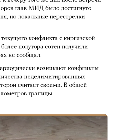
 к вечеру того же дня после встречи
воров глав МИД было достигнуто
ня, но локальные перестрелки
 текущего конфликта с киргизской
 более полутора сотен получили
рях не сообщал.
периодически возникают конфликты
оличества неделимитированных
сторон считает своими. В общей
илометров границы