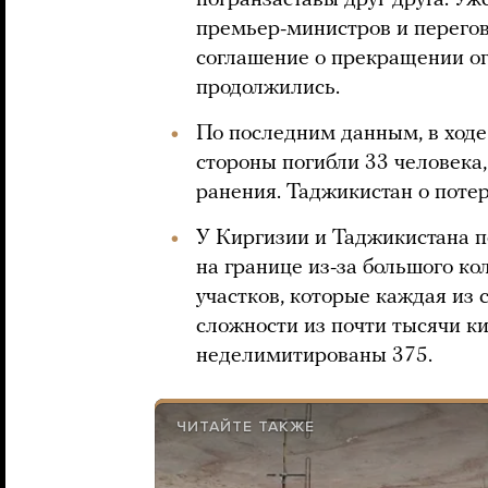
погранзаставы друг друга. Уже
премьер-министров и перего
соглашение о прекращении ог
продолжились.
По последним данным, в ходе
стороны погибли 33 человека,
ранения. Таджикистан о поте
У Киргизии и Таджикистана 
на границе из-за большого к
участков, которые каждая из 
сложности из почти тысячи к
неделимитированы 375.
ЧИТАЙТЕ ТАКЖЕ