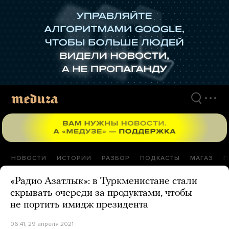
Перейти
к
материалам
НОВОСТИ
ИСТОРИИ
РАЗБОР
ПОДКАСТЫ
МАГАЗ
П
«Радио Азатлык»: в Туркменистане стали
скрывать очереди за продуктами, чтобы
не портить имидж президента
06:41, 29 апреля 2021