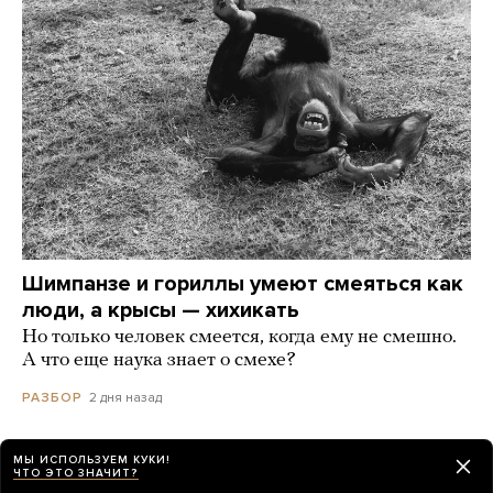
Шимпанзе и гориллы умеют смеяться как
люди, а крысы — хихикать
Но только человек смеется, когда ему не смешно.
А что еще наука знает о смехе?
2 дня назад
РАЗБОР
МЫ ИСПОЛЬЗУЕМ КУКИ!
ЧТО ЭТО ЗНАЧИТ?