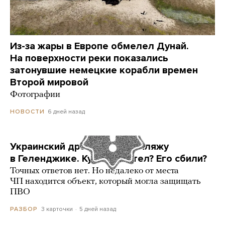
Из-за жары в Европе обмелел Дунай.
На поверхности реки показались
затонувшие немецкие корабли времен
Второй мировой
Фотографии
6 дней назад
НОВОСТИ
Украинский дрон попал по пляжу
в Геленджике. Куда он летел? Его сбили?
Точных ответов нет. Но недалеко от места
ЧП находится объект, который могла защищать
ПВО
3 карточки
5 дней назад
РАЗБОР