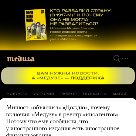
Перейти
к
материалам
НОВОСТИ
ИСТОРИИ
РАЗБОР
ПОДКАСТЫ
МАГАЗ
П
Минюст «объяснил» «Дождю», почему
включил «Медузу» в реестр «иноагентов».
Потому что ему сообщили, что
у иностранного издания есть иностранное
финансирование