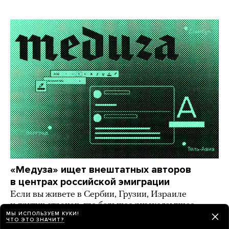
«Медуза» ищет внештатных авторов
в центрах российской эмиграции
Если вы живете в Сербии, Грузии, Израиле
и других странах, где большое русскоязычное
МЫ ИСПОЛЬЗУЕМ КУКИ!
комьюнити, — напишите нам!
ЧТО ЭТО ЗНАЧИТ?