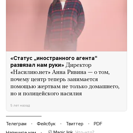
«Статус „иностранного агента“
развязал нам руки»
Директор
«Насилию.нет» Анна Ривина — о том,
почему центр теперь занимается
помощью жертвам не только домашнего,
но и полицейского насилия
5 лет назад
Телеграм
Фейсбук
Твиттер
PDF
Magic link
Что-что?
Напишите нам