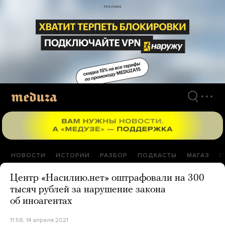
Перейти
к
материалам
НОВОСТИ
ИСТОРИИ
РАЗБОР
ПОДКАСТЫ
МАГАЗ
П
Центр «Насилию.нет» оштрафовали на 300
тысяч рублей за нарушение закона
об иноагентах
11:58, 14 апреля 2021