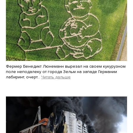
Фермер Бенедикт Люнеманн вырезал на своем кукурузном
поле неподалеку от города Зельм на западе Германии
лабиринт, очерт…
Читать дальше
Martin Meissner / AP / Scanpix / LETA