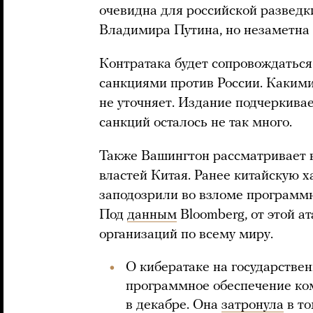
очевидна для российской разведк
Владимира Путина, но незаметна 
Контратака будет сопровождатьс
санкциями против России. Какими
не уточняет. Издание подчеркива
санкций осталось не так много.
Также Вашингтон рассматривает 
властей Китая. Ранее китайскую 
заподозрили во взломе программн
Под
данным
Bloomberg, от этой а
организаций по всему миру.
О кибератаке на государств
программное обеспечение ко
в декабре. Она
затронула
в то