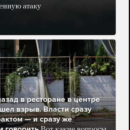
енную атаку
азад в ресторане в центре
ел взрыв. Власти сразу
рактом — и сразу же
м говорить
Вот какие вопросы