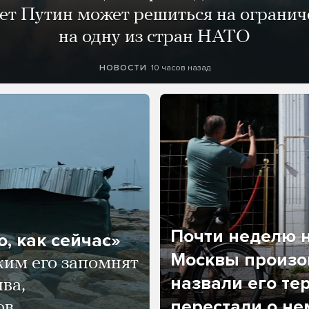
лет Путин может решиться на огранич
на одну из стран НАТО
10 часов назад
НОВОСТИ
Почти неделю н
, как сейчас»
Москвы произош
ким его запомнят
назвали его те
ва,
перестали о не
ов.