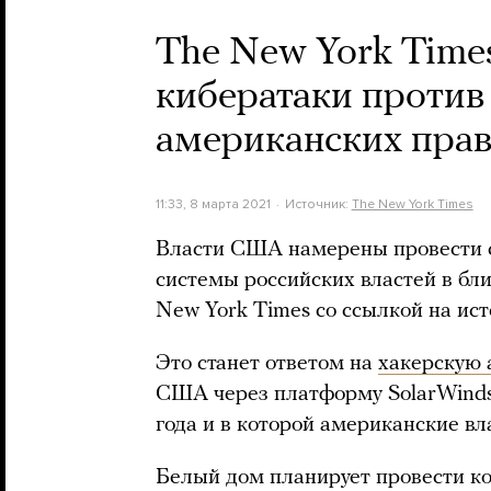
The New York Time
кибератаки против 
американских прав
11:33, 8 марта 2021
Источник:
The New York Times
Власти США намерены провести с
системы российских властей в бл
New York Times со ссылкой на ист
Это станет ответом на
хакерскую 
США через платформу SolarWinds,
года и в которой американские в
Белый дом планирует провести ко