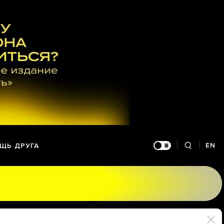
EN
ЩЬ ДРУГА