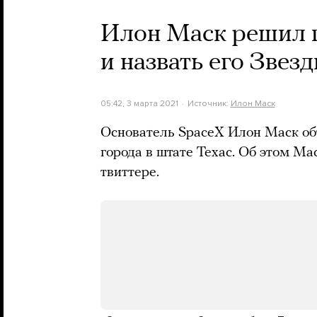
Илон Маск решил п
и назвать его Звезд
05:42, 3 марта 2021
Источник:
Илон Маск
Основатель SpaceX Илон Маск объ
города в штате Техас. Об этом Мас
твиттере.