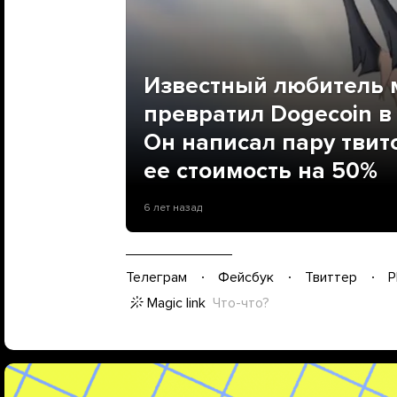
Известный любитель 
превратил Dogecoin в
Он написал пару твит
ее стоимость на 50%
6 лет назад
Телеграм
Фейсбук
Твиттер
P
Magic link
Что-что?