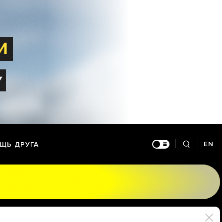
EN
ЩЬ ДРУГА