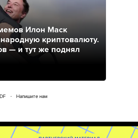
мемов Илон Маск
 народную криптовалюту.
ов — и тут же поднял
DF
Напишите нам