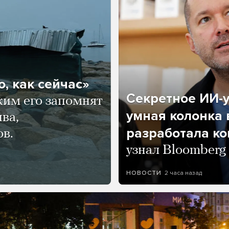
, как сейчас»
Секретное ИИ-у
ким его запомнят
умная колонка 
ва,
разработала к
ов.
узнал Bloomberg
2 часа назад
НОВОСТИ