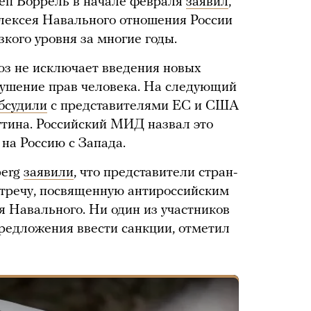
еп Боррель в начале февраля
заявил
,
лексея Навального отношения России
зкого уровня за многие годы.
оюз не исключает введения новых
рушение прав человека. На следующий
бсудили
с представителями ЕС и США
тина. Российский МИД назвал это
на Россию с Запада.
berg
заявили
, что представители стран-
стречу, посвященную антироссийским
я Навального. Ни один из участников
предложения ввести санкции, отметил