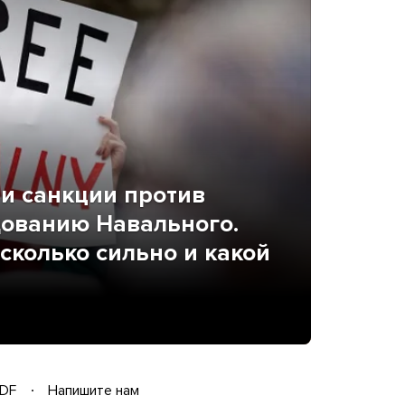
ти санкции против
дованию Навального.
сколько сильно и какой
DF
Напишите нам