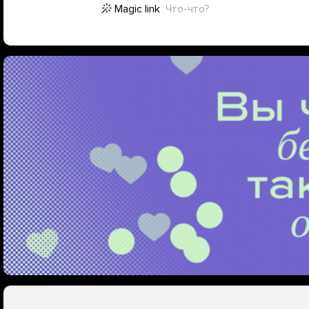
Magic link
Что-что?