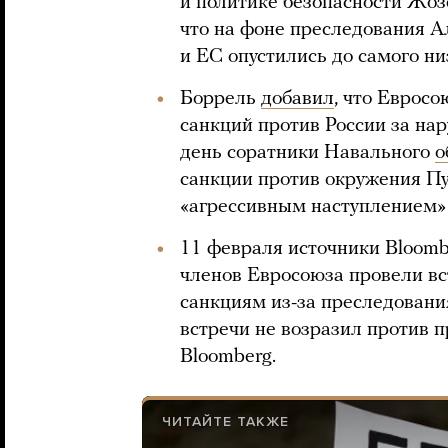
и политике безопасности Жоз
что на фоне преследования А
и ЕС опустились до самого ни
Боррель
добавил
, что Еврос
санкций против России за на
день соратники Навального
о
санкции против окружения Пу
«агрессивным наступлением» 
11 февраля источники Bloom
членов Евросоюза провели в
санкциям из-за преследовани
встречи не возразил против 
Bloomberg.
ЧИТАЙТЕ ТАКЖЕ