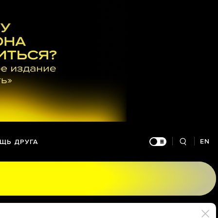
EN
ЩЬ ДРУГА