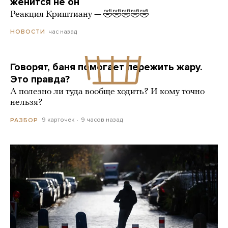
женится не он
Реакция Криштиану — 🤣🤣🤣🤣🤣
час назад
НОВОСТИ
Говорят, баня помогает пережить жару.
Это правда?
А полезно ли туда вообще ходить? И кому точно
нельзя?
9 карточек
9 часов назад
РАЗБОР