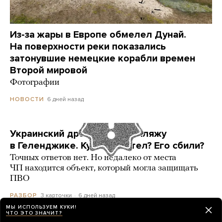
Из-за жары в Европе обмелел Дунай.
На поверхности реки показались
затонувшие немецкие корабли времен
Второй мировой
Фотографии
6 дней назад
НОВОСТИ
Украинский дрон попал по пляжу
в Геленджике. Куда он летел? Его сбили?
Точных ответов нет. Но недалеко от места
ЧП находится объект, который могла защищать
ПВО
3 карточки
6 дней назад
РАЗБОР
МЫ ИСПОЛЬЗУЕМ КУКИ!
ЧТО ЭТО ЗНАЧИТ?