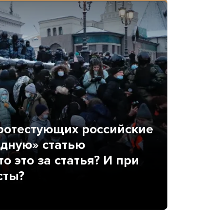
ротестующих российские
идную» статью
о это за статья? И при
сты?