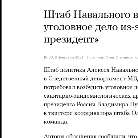
Штаб Навального 
уголовное дело из
президент»
18:03, 9 февраля 2021
Источник:
Олег Степанов. К
Штаб политика Алексея Навально
в Следственный департамент МВД
потребовал возбудить уголовное 
санитарно-эпидемиологических п
президента России Владимира Пу
в твиттере координатора штаба Ол
команда.
Авторы обращения сообщили, чт