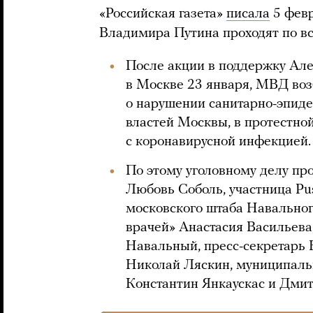
«Российская газета»
писала
5 февр
Владимира Путина проходят по вс
После акции в поддержку Ал
в Москве 23 января, МВД возб
о нарушении санитарно-эпид
властей Москвы, в протестно
с коронавирусной инфекцией.
По этому уголовному делу п
Любовь Соболь, участница Pus
московского штаба Навальног
врачей» Анастасия Васильева
Навальный, пресс-секретарь
Николай Ляскин, муниципаль
Константин Янкаускас и Дми