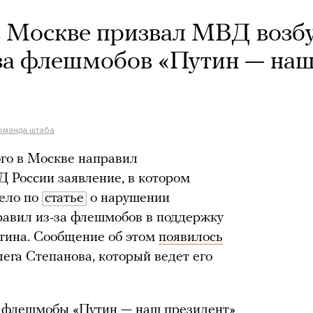
в Москве призвал МВД возб
-за флешмобов «Путин — на
оманда штаба
го в Москве направил
 России заявление, в котором
дело по
статье
о нарушении
равил из-за флешмобов в поддержку
тина. Сообщение об этом
появилось
ега Степанова, который ведет его
о флешмобы «Путин — наш президент»