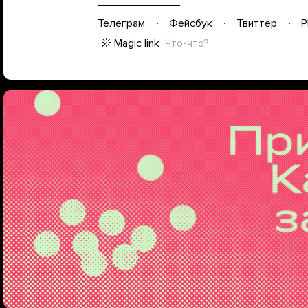
Телеграм
Фейсбук
Твиттер
P
Magic link
Что-что?