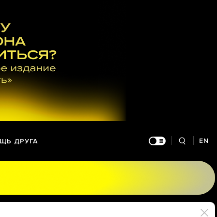
EN
ЩЬ ДРУГА