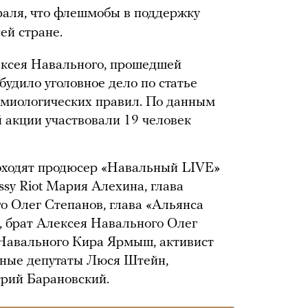
аля, что флешмобы в поддержку
ей стране.
ексея Навального, прошедшей
удило уголовное дело по статье
емиологических правил. По данным
й акции участвовали 19 человек
роходят продюсер «Навальный LIVE»
sy Riot Мария Алехина, глава
о Олег Степанов, глава «Альянса
, брат Алексея Навального Олег
 Навального Кира Ярмыш, активист
ные депутаты Люся Штейн,
трий Барановский.