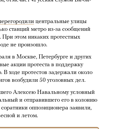
м, отмечает «Русская служба Би-би-
перегородили
центральные улицы
ько станций метро из-за сообщений
. При этом никаких протестных
роде не произошло.
враля в Москве, Петербурге и других
вые акции протеста в поддержку
. В ходе протестов задержали около
нгов возбудили 50 уголовных дел.
вшего Алексею Навальному условный
еальный и отправившего его в колонию
, соратники оппозиционера заявили,
есной и летом.