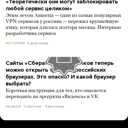
«Теоретически они могут заблокировать
любой сервис целиком»
Этим летом Amnezia — один из самых популярных
VPN-сервисов у россиян — пережил крупнейшую
атаку, которая длилась полтора месяца. Интервью
разработчика сервиса
6 дней назад
ИСТОРИИ
Сайты «Сбера» и других банков теперь
можно открыть только в российских
браузерах. Это опасно? И какой браузер
выбрать?
Короткая инструкция для тех, кто опасается
переходить на продукты «Яндекса» и VK
3 карточки
4 дня назад
РАЗБОР