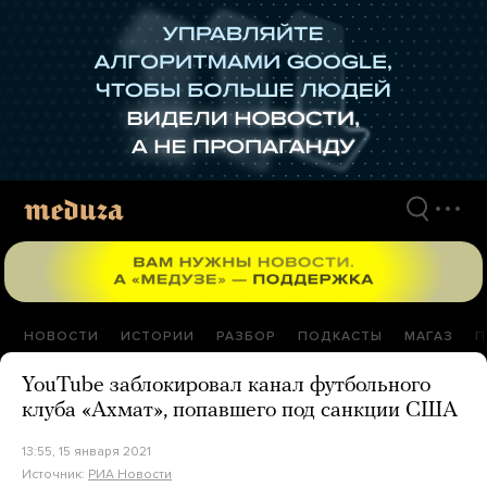
Перейти
к
материалам
НОВОСТИ
ИСТОРИИ
РАЗБОР
ПОДКАСТЫ
МАГАЗ
П
YouTube заблокировал канал футбольного
клуба «Ахмат», попавшего под санкции США
13:55, 15 января 2021
Источник:
РИА Новости