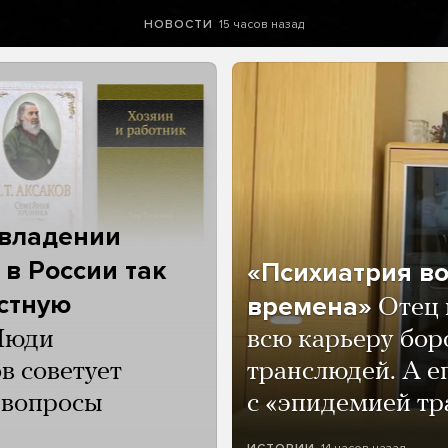
15 часов назад
НОВОСТИ
 владении
 в России так
«Психиатрия в
астную
времена»
Отец 
Люди
всю карьеру бор
в советует
транслюдей. А е
и вопросы
с «эпидемией тр