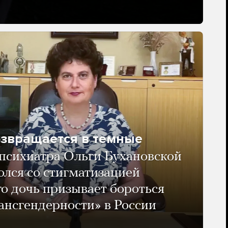
озвращается в темные
психиатра Ольги Бухановской
олся со стигматизацией
го дочь призывает бороться
ансгендерности» в России