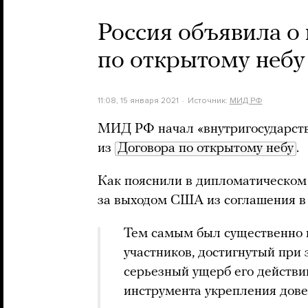
Россия объявила о
по открытому небу
11:08, 15 января 2021
Источник:
МИД РФ
МИД РФ начал «внутригосударств
из
Договора по открытому небу
.
Как пояснили в дипломатическом 
за выходом США из соглашения в 
Тем самым был существенно н
участников, достигнутый при
серьезный ущерб его действи
инструмента укрепления дове