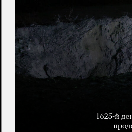
1625-й де
прод