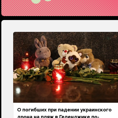
О погибших при падении украинского
дрона на пляж в Геленджике по-