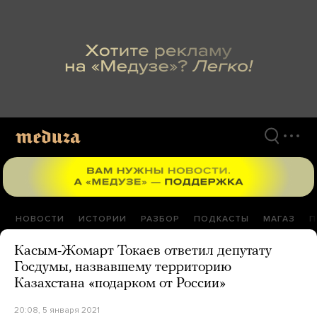
Перейти
к
материалам
НОВОСТИ
ИСТОРИИ
РАЗБОР
ПОДКАСТЫ
МАГАЗ
П
Касым-Жомарт Токаев ответил депутату
Госдумы, назвавшему территорию
Казахстана «подарком от России»
20:08, 5 января 2021