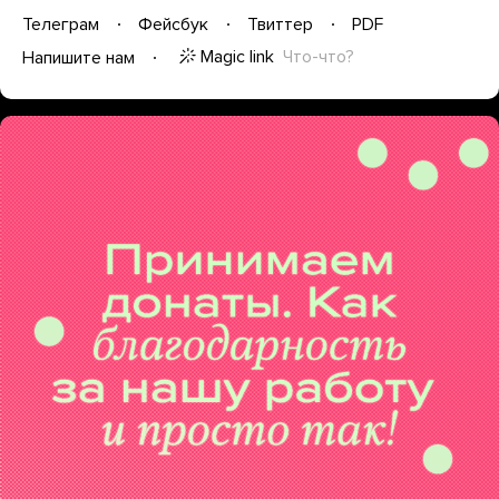
Телеграм
Фейсбук
Твиттер
PDF
Magic link
Что-что?
Напишите нам