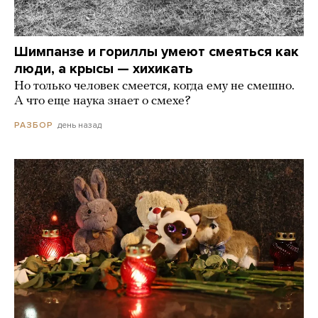
Шимпанзе и гориллы умеют смеяться как
люди, а крысы — хихикать
Но только человек смеется, когда ему не смешно.
А что еще наука знает о смехе?
день назад
РАЗБОР