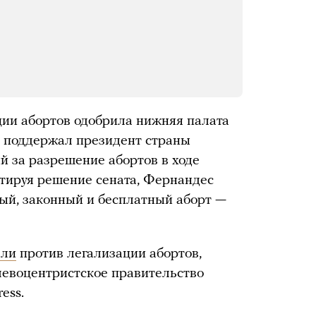
ции абортов одобрила нижняя палата
о поддержал президент страны
 за разрешение абортов в ходе
ируя решение сената, Фернандес
ный, законный и бесплатный аборт —
али
против легализации абортов,
 левоцентристское правительство
ess.