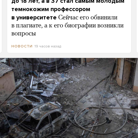
до 18 лет, а в 37 стал самым молодым
темнокожим профессором
в университете
Сейчас его обвинили
в плагиате, а к его биографии возникли
вопросы
19 часов назад
НОВОСТИ