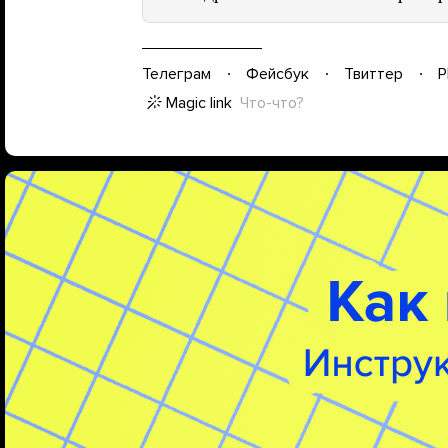
Телеграм
Фейсбук
Твиттер
P
Magic link
Что-что?