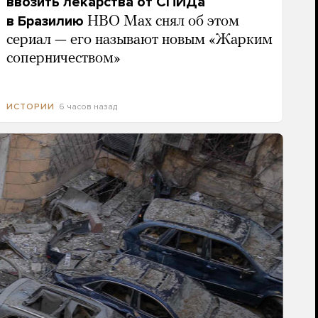
ввозить лекарства от СПИДа
в Бразилию
HBO Max снял об этом
сериал — его называют новым «Жарким
соперничеством»
6 часов назад
ИСТОРИИ