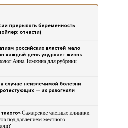
ссии прерывать беременность
пойлер: отчасти)
атизм российских властей мало
 он каждый день ухудшает жизнь
олог Анна Темкина для рубрики
 в случае неизлечимой болезни
протестующих — их разогнали
 такого»
Самарские частные клиники
тов под давлением местного
рачи?