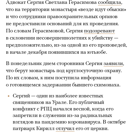
Адвокат Сергия Светлана Герасимова
сообщила
,
что на территории монастыря «везде идут обыски»
и что сотрудники правоохранительных органов
не предоставили оснований для их проведения.
По словам Герасимовой, Сергия
подозревают
в склонении несовершеннолетних к убийству —
предположительно, из-за одной из его проповедей,
в начале декабря появившихся на ютьюбе.
В понедельник днем сторонники Сергия
заявили
,
что берут монастырь под круглосуточную охрану.
По их словам, к ним поступила информация
о готовящемся задержании бывшего схимонаха.
Сергий — один из наиболее известных
священников на Урале. Его публичный
конфликт с РПЦ начался весной, когда его
запретили в служении из-за радикальных
взглядов на пандемию коронавируса. В октябре
патриарх Кирилл
отлучил
его от церкви.