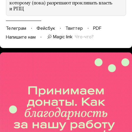
которому (пока) разрешают проклинать власть
и РПЦ
Телеграм
Фейсбук
Твиттер
PDF
Magic link
Что-что?
Напишите нам