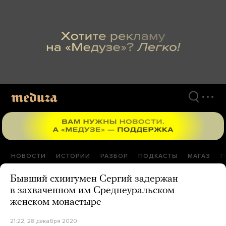
Перейти
к
материалам
НОВОСТИ
ИСТОРИИ
РАЗБОР
ПОДКАСТЫ
МАГАЗ
П
Бывший схиигумен Сергий задержан
в захваченном им Среднеуральском
женском монастыре
21:22, 28 декабря 2020