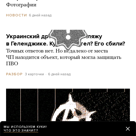
Фотографии
6 дней назад
НОВОСТИ
Украинский дрон попал по пляжу
в Геленджике. Куда он летел? Его сбили?
Точных ответов нет. Но недалеко от места
ЧП находится объект, который могла защищать
ПВО
3 карточки
6 дней назад
РАЗБОР
МЫ ИСПОЛЬЗУЕМ КУКИ!
ЧТО ЭТО ЗНАЧИТ?