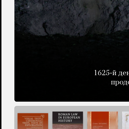
1625-й де
прод