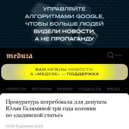
Перейти
к
материалам
НОВОСТИ
ИСТОРИИ
РАЗБОР
ПОДКАСТЫ
МАГАЗ
П
Прокуратура потребовала для депутата
Юлии Галяминой три года колонии
по «дадинской статье»
10:54, 18 декабря 2020