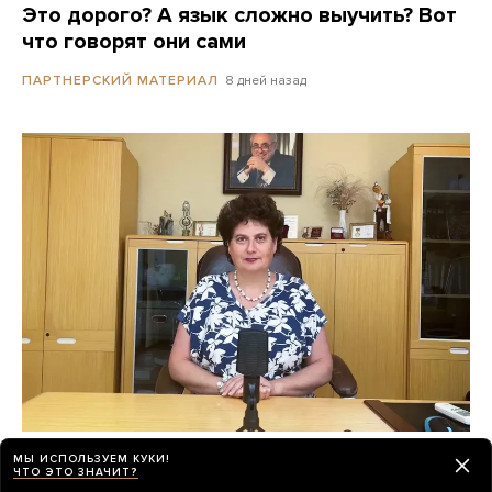
Это дорого? А язык сложно выучить? Вот
что говорят они сами
8 дней назад
ПАРТНЕРСКИЙ МАТЕРИАЛ
«Психиатрия возвращается в темные
МЫ ИСПОЛЬЗУЕМ КУКИ!
ЧТО ЭТО ЗНАЧИТ?
времена»