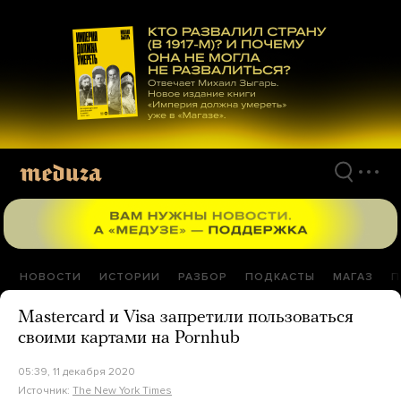
Перейти
к
материалам
НОВОСТИ
ИСТОРИИ
РАЗБОР
ПОДКАСТЫ
МАГАЗ
П
Mastercard и Visa запретили пользоваться
своими картами на Pornhub
05:39, 11 декабря 2020
Источник:
The New York Times