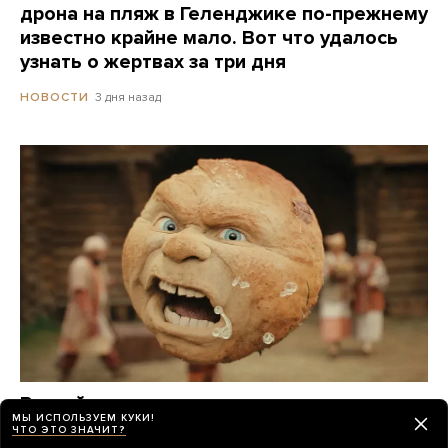
дрона на пляж в Геленджике по-прежнему
известно крайне мало. Вот что удалось
узнать о жертвах за три дня
3 дня назад
НОВОСТИ
Российские прокатчики передвинули
МЫ ИСПОЛЬЗУЕМ КУКИ!
премьеру нового «Человека-паука»,
ЧТО ЭТО ЗНАЧИТ?