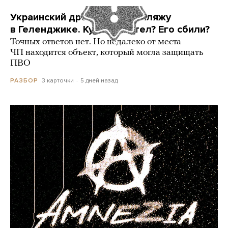
Украинский дрон попал по пляжу
в Геленджике. Куда он летел? Его сбили?
Точных ответов нет. Но недалеко от места
ЧП находится объект, который могла защищать
ПВО
3 карточки
5 дней назад
РАЗБОР