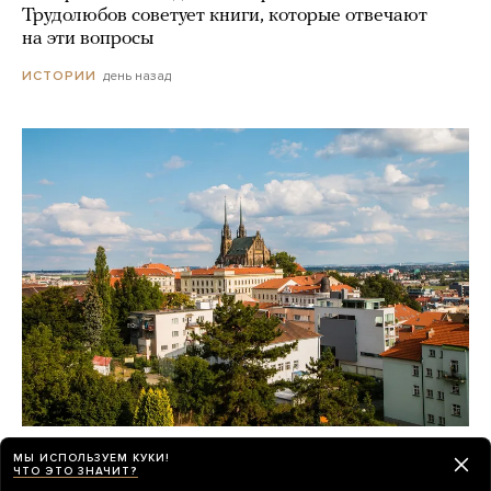
Трудолюбов советует книги, которые отвечают
на эти вопросы
день назад
ИСТОРИИ
Зачем абитуриенты из постсоветских
МЫ ИСПОЛЬЗУЕМ КУКИ!
стран едут учиться в Чехию и Словакию?
ЧТО ЭТО ЗНАЧИТ?