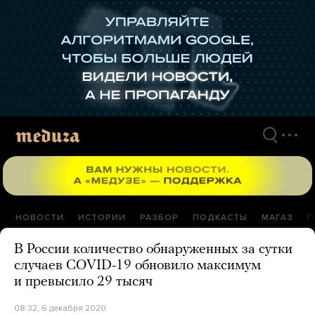
Перейти
к
материалам
НОВОСТИ
ИСТОРИИ
РАЗБОР
ПОДКАСТЫ
МАГАЗ
П
В России количество обнаруженных за сутки
случаев COVID-19 обновило максимум
и превысило 29 тысяч
08:32, 6 декабря 2020