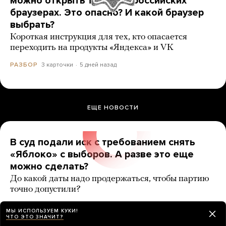
можно открыть только в российских
браузерах. Это опасно? И какой браузер
выбрать?
Короткая инструкция для тех, кто опасается
переходить на продукты «Яндекса» и VK
3 карточки
5 дней назад
РАЗБОР
ЕЩЕ НОВОСТИ
В суд подали иск с требованием снять
«Яблоко» с выборов. А разве это еще
можно сделать?
До какой даты надо продержаться, чтобы партию
точно допустили?
7 карточек
3 дня назад
РАЗБОР
МЫ ИСПОЛЬЗУЕМ КУКИ!
ЧТО ЭТО ЗНАЧИТ?