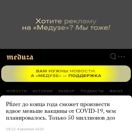
Перейти
к
материалам
НОВОСТИ
ИСТОРИИ
РАЗБОР
ПОДКАСТЫ
МАГАЗ
П
Pfizer до конца года сможет произвести
вдвое меньше вакцины от COVID-19, чем
планировалось. Только 50 миллионов доз
08:22, 4 декабря 2020