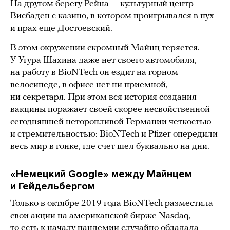
На другом берегу Рейна — культурный центр
Висбаден с казино, в котором проигрывался в пух
и прах еще Достоевский.
В этом окружении скромный Майнц теряется.
У Угура Шахина даже нет своего автомобиля,
на работу в BioNTech он ездит на горном
велосипеде, в офисе нет ни приемной,
ни секретаря. При этом вся история создания
вакцины поражает своей скорее несвойственной
сегодняшней неторопливой Германии четкостью
и стремительностью: BioNTech и Pfizer опередили
весь мир в гонке, где счет шел буквально на дни.
«Немецкий Google» между Майнцем
и Гейдельбергом
Только в октябре 2019 года BioNTech разместила
свои акции на американской бирже Nasdaq,
то есть к началу пандемии случайно обладала