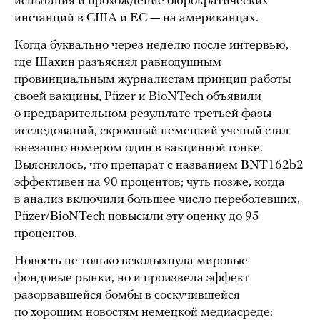
испытания и прохождение бюрократических
инстанций в США и ЕС — на американцах.
Когда буквально через неделю после интервью,
где Шахин разъяснял равнодушным
провинциальным журналистам принцип работы
своей вакцины, Pfizer и BioNTech объявили
о предварительном результате третьей фазы
исследований, скромный немецкий ученый стал
внезапно номером один в вакцинной гонке.
Выяснилось, что препарат с названием BNT162b2
эффективен на 90 процентов; чуть позже, когда
в анализ включили большее число переболевших,
Pfizer/BioNTech повысили эту оценку до 95
процентов.
Новость не только всколыхнула мировые
фондовые рынки, но и произвела эффект
разорвавшейся бомбы в соскучившейся
по хорошим новостям немецкой медиасреде: