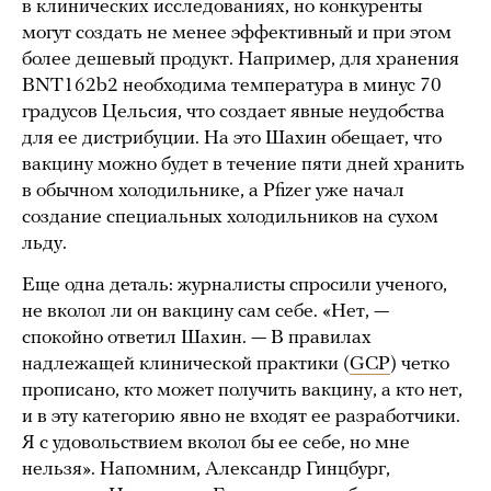
в клинических исследованиях, но конкуренты
могут создать не менее эффективный и при этом
более дешевый продукт. Например, для хранения
BNT162b2 необходима температура в минус 70
градусов Цельсия, что создает явные неудобства
для ее дистрибуции. На это Шахин обещает, что
вакцину можно будет в течение пяти дней хранить
в обычном холодильнике, а Pfizer уже начал
создание специальных холодильников на сухом
льду.
Еще одна деталь: журналисты спросили ученого,
не вколол ли он вакцину сам себе. «Нет, —
спокойно ответил Шахин. — В правилах
надлежащей клинической практики (
GCP
) четко
прописано, кто может получить вакцину, а кто нет,
и в эту категорию явно не входят ее разработчики.
Я с удовольствием вколол бы ее себе, но мне
нельзя». Напомним, Александр Гинцбург,