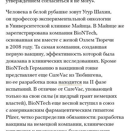
утверждением согласиться я не могу».
Человека в белой рубашке зовут Угур Шахин,
он профессор экспериментальной онкологии
в Университетской клинике Майнца. В Майнце же
зарегистрирована компания BioNTech,
основанная им вместе с женой Озлем Тюречи
в 2008 году. Та самая компания, создавшая
первую вакцину, эффективность которой была
доказана в клинических исследованиях. Кроме
BioNTech Германию в вакцинной гонке
представляет еще CureVac из Тюбингена,
но ее разработка пока
находится
на II фазе
испытаний. В отличие от CureVac, уповающей
только на свои силы (и щедрый грант немецких
властей), BioNTech еще весной вступил в союз
с американским фармацевтическим гигантом
Pfizer, четко распределив обязанности: разработка
вакцины на немецкой компании, клинические