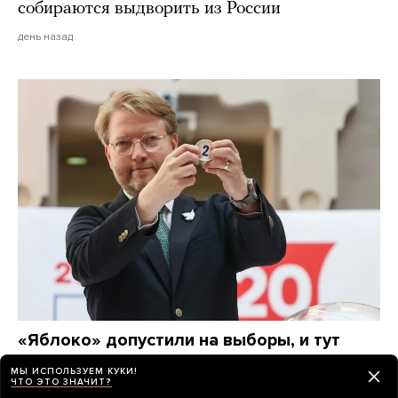
собираются выдворить из России
день назад
«Яблоко» допустили на выборы, и тут
началось
МЫ ИСПОЛЬЗУЕМ КУКИ!
Единственную антивоенную партию в бюллетене
ЧТО ЭТО ЗНАЧИТ?