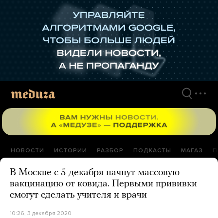
Перейти
к
материалам
НОВОСТИ
ИСТОРИИ
РАЗБОР
ПОДКАСТЫ
МАГАЗ
П
В Москве с 5 декабря начнут массовую
вакцинацию от ковида. Первыми прививки
смогут сделать учителя и врачи
10:26, 3 декабря 2020