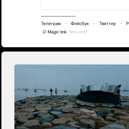
Телеграм
Фейсбук
Твиттер
P
Magic link
Что-что?