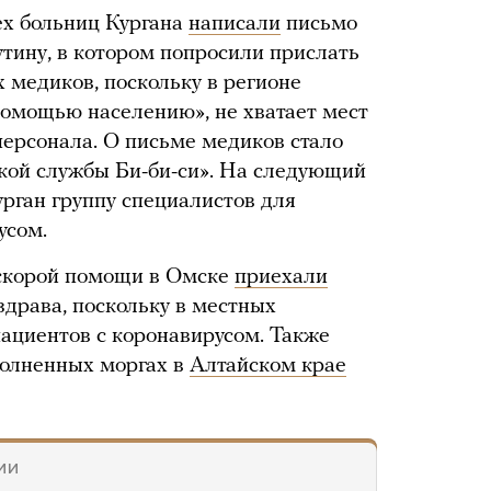
ех больниц Кургана
написали
письмо
тину, в котором попросили прислать
 медиков, поскольку в регионе
помощью населению», не хватает мест
персонала. О письме медиков стало
ской службы Би-би-си». На следующий
рган группу специалистов для
усом.
 скорой помощи в Омске
приехали
драва, поскольку в местных
пациентов с коронавирусом. Также
полненных моргах в
Алтайском крае
ИИ