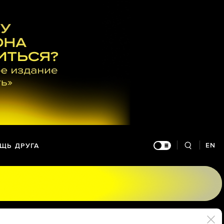
EN
ЩЬ ДРУГА