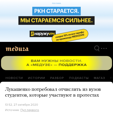
Перейти
к
материалам
НОВОСТИ
ИСТОРИИ
РАЗБОР
ПОДКАСТЫ
МАГАЗ
П
Лукашенко потребовал отчислить из вузов
студентов, которые участвуют в протестах
13:52, 27 октября 2020
Источник:
Пул первого