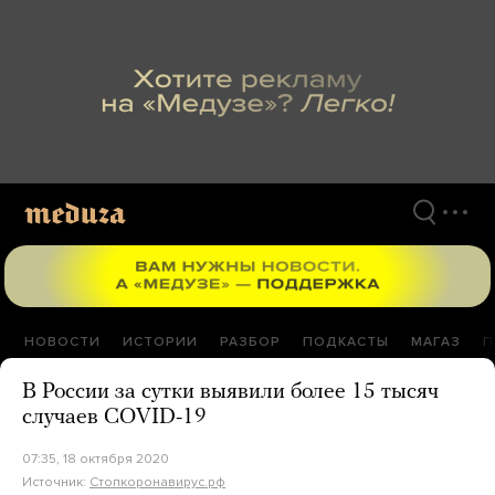
Перейти
к
материалам
НОВОСТИ
ИСТОРИИ
РАЗБОР
ПОДКАСТЫ
МАГАЗ
П
В России за сутки выявили более 15 тысяч
случаев COVID-19
07:35, 18 октября 2020
Источник:
Стопкоронавирус.рф