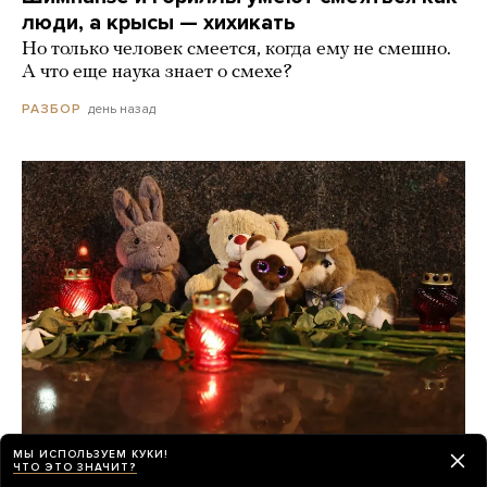
люди, а крысы — хихикать
Но только человек смеется, когда ему не смешно.
А что еще наука знает о смехе?
день назад
РАЗБОР
МЫ ИСПОЛЬЗУЕМ КУКИ!
О погибших при падении украинского
ЧТО ЭТО ЗНАЧИТ?