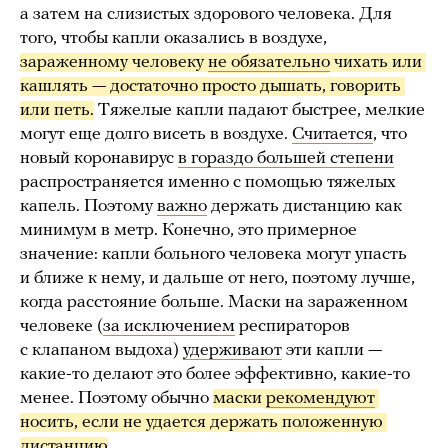
а затем на слизистых здорового человека. Для
того, чтобы капли оказались в воздухе,
зараженному человеку 
не обязательно
 чихать или 
кашлять — достаточно просто дышать, говорить 
или петь.
Тяжелые капли падают быстрее, мелкие
могут еще долго висеть в воздухе.
Считается
, что
новый коронавирус
в гораздо большей степени
распространяется именно с помощью тяжелых
капель. Поэтому
важно
держать дистанцию как
минимум в метр. Конечно, это примерное
значение: капли больного человека могут упасть
и ближе к нему, и дальше от него, поэтому лучше,
когда расстояние больше. Маски на зараженном
человеке (
за исключением
респираторов
с клапаном выдоха)
удерживают
эти капли —
какие-то делают это более эффективно, какие-то
менее. Поэтому обычно
маски 
рекомендуют
носить, если не удается держать положенную 
дистанцию
.