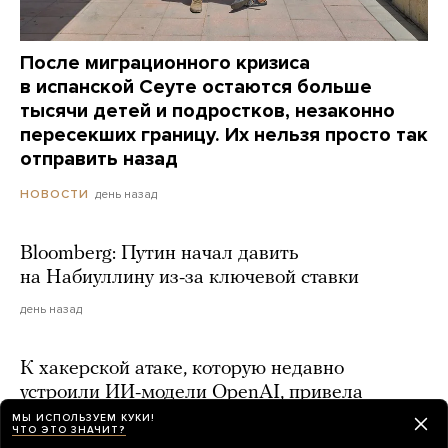
После миграционного кризиса
в испанской Сеуте остаются больше
тысячи детей и подростков, незаконно
пересекших границу. Их нельзя просто так
отправить назад
день назад
НОВОСТИ
Bloomberg: Путин начал давить
на Набиуллину из-за ключевой ставки
день назад
К хакерской атаке, которую недавно
устроили ИИ-модели OpenAI, привела
ошибка разработчиков в постановке задачи
МЫ ИСПОЛЬЗУЕМ КУКИ!
ЧТО ЭТО ЗНАЧИТ?
день назад