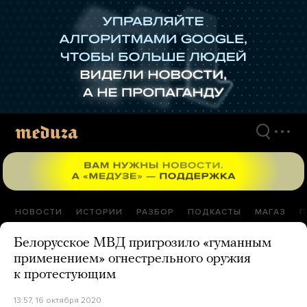
Перейти
к
материалам
НОВОСТИ
ИСТОРИИ
РАЗБОР
ПОДКАСТЫ
МАГАЗ
П
Белорусское МВД пригрозило «гуманным
применением» огнестрельного оружия
к протестующим
13:57, 16 октября 2020