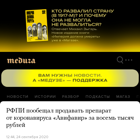
Перейти
к
материалам
НОВОСТИ
ИСТОРИИ
РАЗБОР
ПОДКАСТЫ
МАГАЗ
П
РФПИ пообещал продавать препарат
от коронавируса «Авифавир» за восемь тысяч
рублей
12:44, 24 сентября 2020