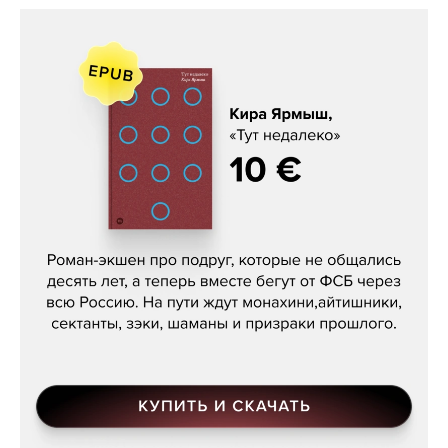
Кира Ярмыш, «Тут недалеко»