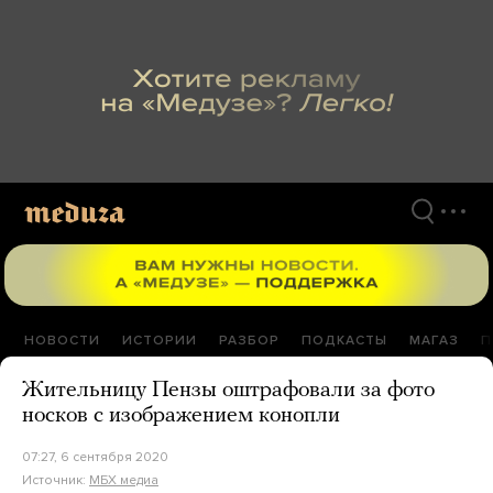
Перейти
к
материалам
НОВОСТИ
ИСТОРИИ
РАЗБОР
ПОДКАСТЫ
МАГАЗ
П
Жительницу Пензы оштрафовали за фото
носков с изображением конопли
07:27, 6 сентября 2020
Источник:
МБХ медиа