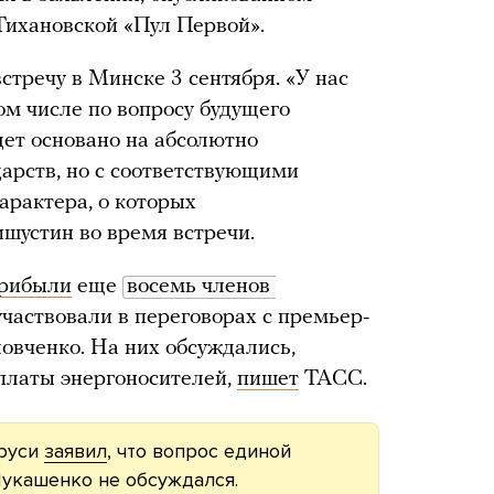
Тихановской «Пул Первой».
тречу в Минске 3 сентября. «У нас
ом числе по вопросу будущего
дет основано на абсолютно
арств, но с соответствующими
арактера, о которых
устин во время встречи.
рибыли
еще
восемь членов 
участвовали в переговорах с премьер-
овченко. На них обсуждались,
оплаты энергоносителей,
пишет
ТАСС.
аруси
заявил
, что вопрос единой
Лукашенко не обсуждался.