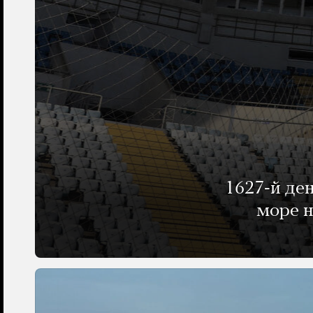
1627-й де
море н