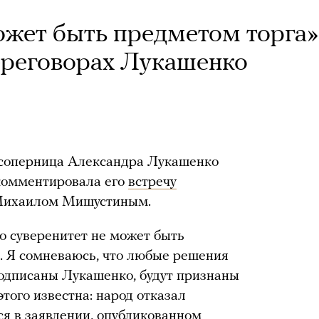
ожет быть предметом торга»
ереговорах Лукашенко
 соперница Александра Лукашенко
комментировала его
встречу
 Михаилом Мишустиным.
то суверенитет не может быть
. Я сомневаюсь, что любые решения
подписаны Лукашенко, будут признаны
того известна: народ отказал
ся в заявлении, опубликованном