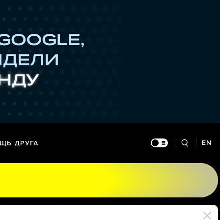
EN
ЩЬ ДРУГА