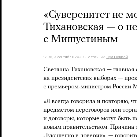
«Суверенитет не м
Тихановская — о п
с Мишустиным
17:08, 3 сентября 2020
Источник:
Пул Первой
Светлана Тихановская — главная
на президентских выборах — про
с премьером-министром России
«Я всегда говорила и повторяю, ч
предметом переговоров или торга
и договоры, которые могут быть 
новым правительством. Причина э
Лукашенко в доверии», — говорит