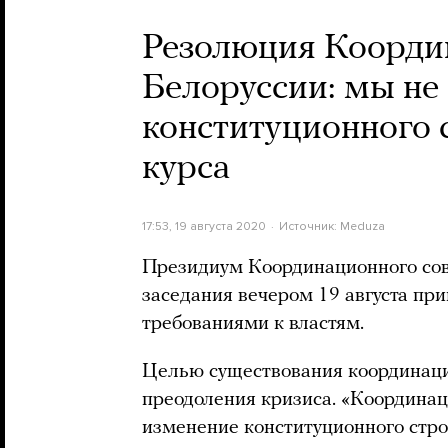
Резолюция Коорди
Белоруссии: мы не
конституционного 
курса
17:53, 19 августа 2020
Источник:
Meduza
Президиум Координационного сове
заседания вечером 19 августа пр
требованиями к властям.
Целью существования координацио
преодоления кризиса. «Координац
изменение конституционного стро