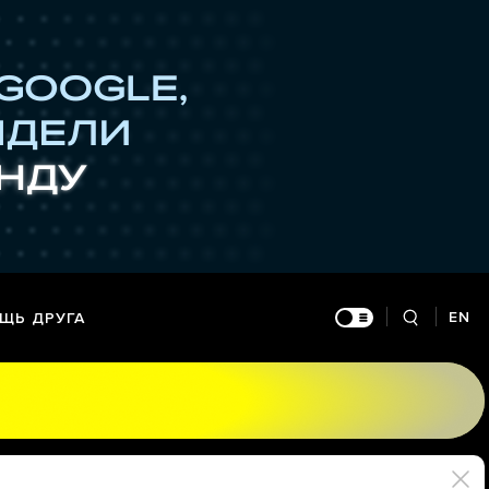
EN
ЩЬ ДРУГА