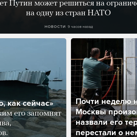
лет Путин может решиться на огранич
на одну из стран НАТО
9 часов назад
НОВОСТИ
Почти неделю н
, как сейчас»
Москвы произош
ким его запомнят
назвали его те
ва,
перестали о не
ов.