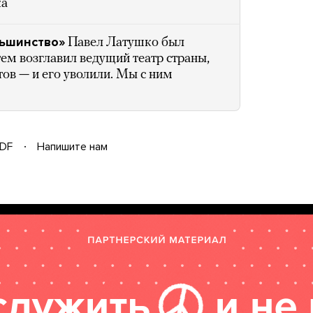
ка
льшинство»
Павел Латушко был
ем возглавил ведущий театр страны,
ов — и его уволили. Мы с ним
DF
Напишите нам