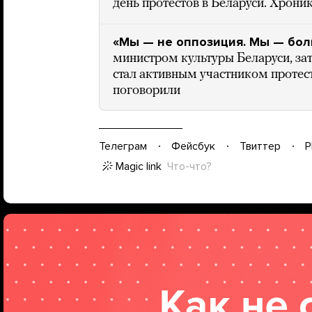
день протестов в Беларуси. Хрони
«Мы — не оппозиция. Мы — бо
министром культуры Беларуси, зат
стал активным участником протест
поговорили
Телеграм
Фейсбук
Твиттер
P
Magic link
Что-что?