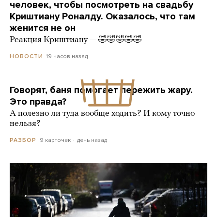
человек, чтобы посмотреть на свадьбу
Криштиану Роналду. Оказалось, что там
женится не он
Реакция Криштиану — 🤣🤣🤣🤣🤣
19 часов назад
НОВОСТИ
Говорят, баня помогает пережить жару.
Это правда?
А полезно ли туда вообще ходить? И кому точно
нельзя?
9 карточек
день назад
РАЗБОР