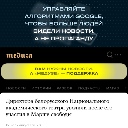
Перейти
к
материалам
НОВОСТИ
ИСТОРИИ
РАЗБОР
ПОДКАСТЫ
МАГАЗ
П
Директора белорусского Национального
академического театра уволили после его
участия в Марше свободы
15:52, 17 августа 2020